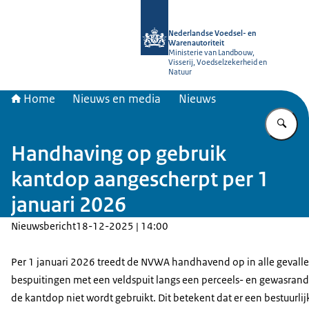
Naar de homepage van NVWA
Nederlandse Voedsel- en
Warenautoriteit
Ministerie van Landbouw,
Visserij, Voedselzekerheid en
Natuur
Home
Nieuws en media
Nieuws
Vu
Handhaving op gebruik
kantdop aangescherpt per 1
januari 2026
Nieuwsbericht
18-12-2025 | 14:00
Per 1 januari 2026 treedt de NVWA handhavend op in alle gevall
bespuitingen met een veldspuit langs een perceels- en gewasrand
de kantdop niet wordt gebruikt. Dit betekent dat er een bestuurli