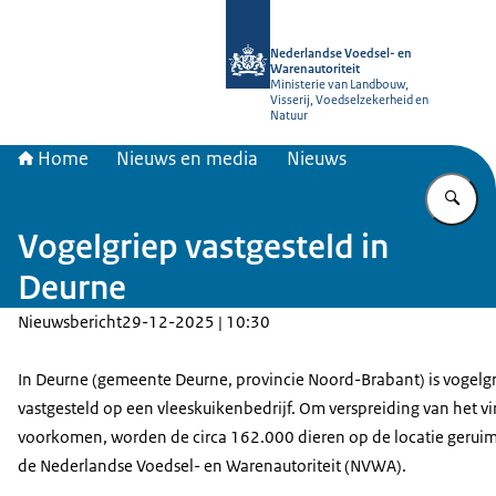
Naar de homepage van NVWA
Nederlandse Voedsel- en
Warenautoriteit
Ministerie van Landbouw,
Visserij, Voedselzekerheid en
Natuur
Home
Nieuws en media
Nieuws
Vu
Vogelgriep vastgesteld in
Deurne
Nieuwsbericht
29-12-2025 | 10:30
In Deurne (gemeente Deurne, provincie Noord-Brabant) is vogelg
vastgesteld op een vleeskuikenbedrijf. Om verspreiding van het vir
voorkomen, worden de circa 162.000 dieren op de locatie gerui
de Nederlandse Voedsel- en Warenautoriteit (NVWA).