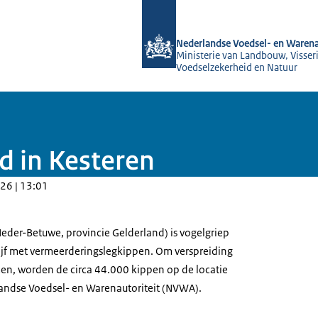
Naar de homepage van NVWA
Nederlandse Voedsel- en Warena
Ministerie van Landbouw, Visseri
Voedselzekerheid en Natuur
d in Kesteren
26 | 13:01
eder-Betuwe, provincie Gelderland) is vogelgriep
ijf met vermeerderingslegkippen. Om verspreiding
men, worden de circa 44.000 kippen op de locatie
andse Voedsel- en Warenautoriteit (NVWA).