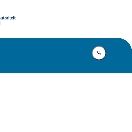
utoriteit
j,
Vul in wat u z