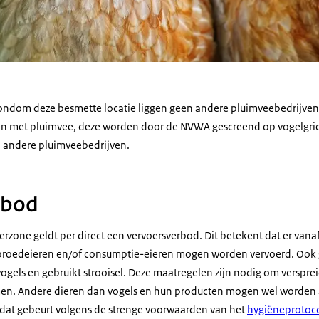
ondom deze besmette locatie liggen geen andere pluimveebedrijven
en met pluimvee, deze worden door de NVWA gescreend op vogelgrie
0 andere pluimveebedrijven.
rbod
rzone geldt per direct een vervoersverbod. Dit betekent dat er vanaf
 broedeieren en/of consumptie-eieren mogen worden vervoerd. Ook 
vogels en gebruikt strooisel. Deze maatregelen zijn nodig om verspre
men. Andere dieren dan vogels en hun producten mogen wel worden 
s dat gebeurt volgens de strenge voorwaarden van het
hygiëneprotoc