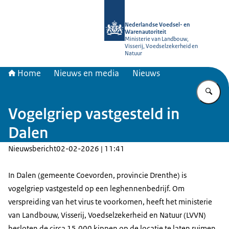
Naar de homepage van NVWA
Nederlandse Voedsel- en
Warenautoriteit
Ministerie van Landbouw,
Visserij, Voedselzekerheid en
Natuur
Home
Nieuws en media
Nieuws
Vu
Vogelgriep vastgesteld in
Dalen
Nieuwsbericht
02-02-2026 | 11:41
In Dalen (gemeente Coevorden, provincie Drenthe) is
vogelgriep vastgesteld op een leghennenbedrijf. Om
verspreiding van het virus te voorkomen, heeft het ministerie
van Landbouw, Visserij, Voedselzekerheid en Natuur (LVVN)
besloten de circa 15.000 kippen op de locatie te laten ruimen