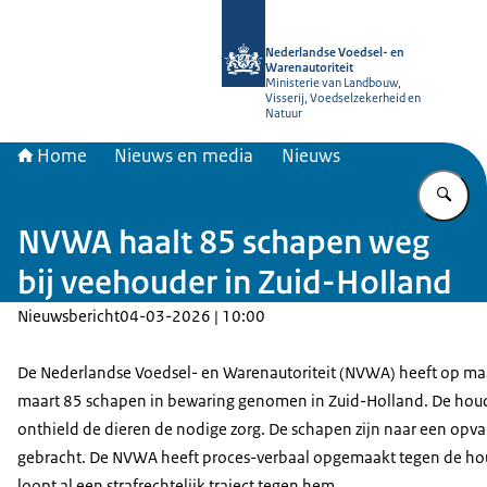
Naar de homepage van NVWA
Nederlandse Voedsel- en
Warenautoriteit
Ministerie van Landbouw,
Visserij, Voedselzekerheid en
Natuur
Home
Nieuws en media
Nieuws
Vu
NVWA haalt 85 schapen weg
bij veehouder in Zuid-Holland
Nieuwsbericht
04-03-2026 | 10:00
De Nederlandse Voedsel- en Warenautoriteit (NVWA) heeft op m
maart 85 schapen in bewaring genomen in Zuid-Holland. De hou
onthield de dieren de nodige zorg. De schapen zijn naar een opv
gebracht. De NVWA heeft proces-verbaal opgemaakt tegen de hou
loopt al een strafrechtelijk traject tegen hem.