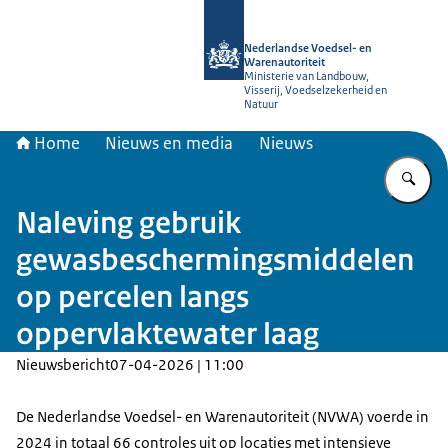
Naar de homepage van NVWA
Nederlandse Voedsel- en
Warenautoriteit
Ministerie van Landbouw,
Visserij, Voedselzekerheid en
Natuur
Home
Nieuws en media
Nieuws
Vu
Naleving gebruik
gewasbeschermingsmiddelen
op percelen langs
oppervlaktewater laag
Nieuwsbericht
07-04-2026 | 11:00
De Nederlandse Voedsel- en Warenautoriteit (NVWA) voerde in
2024 in totaal 66 controles uit op locaties met intensieve