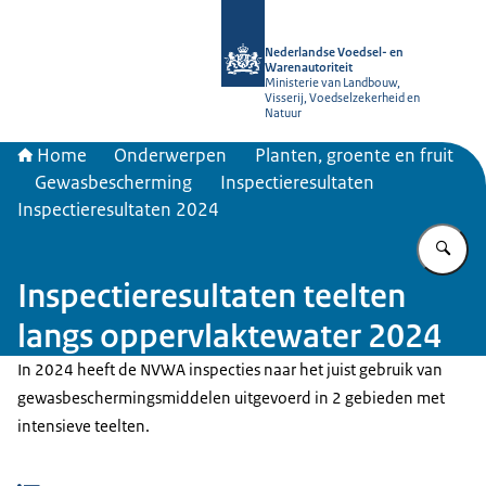
Naar de homepage van NVWA
Nederlandse Voedsel- en
Warenautoriteit
Ministerie van Landbouw,
Visserij, Voedselzekerheid en
Natuur
Home
Onderwerpen
Planten, groente en fruit
Gewasbescherming
Inspectieresultaten
Inspectieresultaten 2024
Vu
Inspectieresultaten teelten
langs oppervlaktewater 2024
In 2024 heeft de NVWA inspecties naar het juist gebruik van
gewasbeschermingsmiddelen uitgevoerd in 2 gebieden met
intensieve teelten.