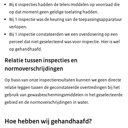
Onjuiste
Bij 6 inspecties hadden de telers middelen op voorraad die
1
interval
op dat moment geen geldige toelating hadden.
Niet toegelaten
Bij 1 inspectie was de keuring van de toepassingsapparatuur
1
in de EU
verlopen.
Tank niet goed
Bij 1 inspectie constateerden we een overdosering op een
1
gereinigd
perceel dat niet geselecteerd was voor inspectie. Hier is wel
op gehandhaafd.
Relatie tussen inspecties en
normoverschrijdingen
Op basis van onze inspectieresultaten kunnen we geen directe
relatie leggen tussen de geconstateerde overtredingen bij het
gebruik van gewasbeschermingsmiddelen in het geselecteerde
gebied en de normoverschrijdingen in water.
Hoe hebben wij gehandhaafd?