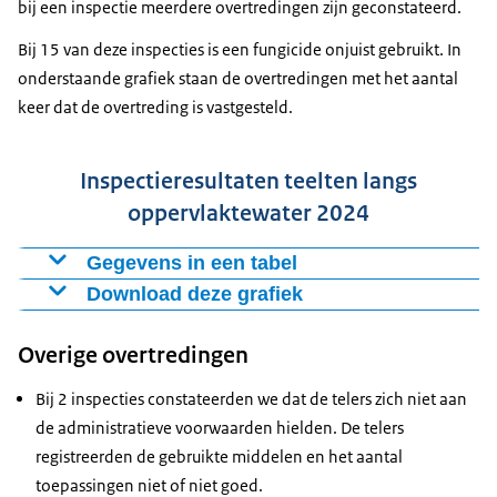
bij een inspectie meerdere overtredingen zijn geconstateerd.
Bij 15 van deze inspecties is een fungicide onjuist gebruikt. In
onderstaande grafiek staan de overtredingen met het aantal
keer dat de overtreding is vastgesteld.
Inspectieresultaten teelten langs
oppervlaktewater 2024
Gegevens in een tabel
Download deze grafiek
Overtredingen bij gebruik van
gewasbeschermingsmiddelen
Figuur als PNG
Overige overtredingen
Te vaak
Download CSV-bestand
8
toegepast
Bij 2 inspecties constateerden we dat de telers zich niet aan
Niet toegelaten
de administratieve voorwaarden hielden. De telers
6
in de teelt
registreerden de gebruikte middelen en het aantal
Overdosering
2
toepassingen niet of niet goed.