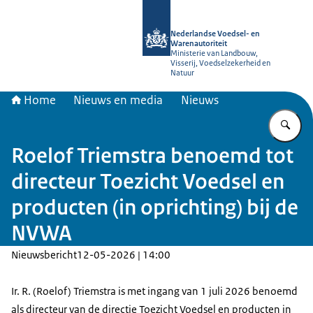
Naar de homepage van NVWA
Nederlandse Voedsel- en
Warenautoriteit
Ministerie van Landbouw,
Visserij, Voedselzekerheid en
Natuur
Home
Nieuws en media
Nieuws
Vu
Roelof Triemstra benoemd tot
directeur Toezicht Voedsel en
producten (in oprichting) bij de
NVWA
Nieuwsbericht
12-05-2026 | 14:00
Ir. R. (Roelof) Triemstra is met ingang van 1 juli 2026 benoemd
als directeur van de directie Toezicht Voedsel en producten in