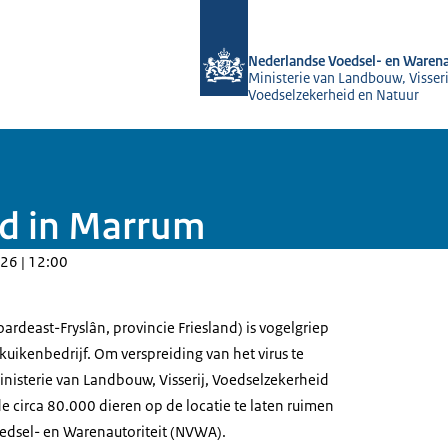
Naar de homepage van NVWA
Nederlandse Voedsel- en Warena
Ministerie van Landbouw, Visseri
Voedselzekerheid en Natuur
ld in Marrum
26 | 12:00
rdeast-Fryslân, provincie Friesland) is vogelgriep
kuikenbedrijf. Om verspreiding van het virus te
nisterie van Landbouw, Visserij, Voedselzekerheid
e circa 80.000 dieren op de locatie te laten ruimen
edsel- en Warenautoriteit (NVWA).