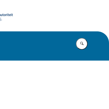
utoriteit
j,
Vul in wat u z