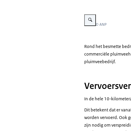
Vergroot afbeelding Vleesku
Beeld: © ANP
Rond het besmette bedri
commerciële pluimveehou
pluimveebedrijf.
Vervoersve
In de hele 10-kilometer
Dit betekent dat er van
worden vervoerd. Ook ge
zijn nodig om verspreid