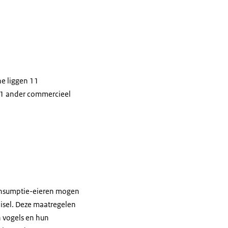
ne liggen 11
t 1 ander commercieel
 consumptie-eieren mogen
oisel. Deze maatregelen
n vogels en hun