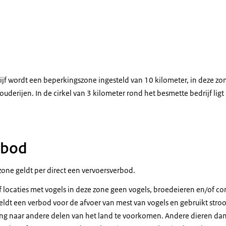
ikens in binnenverblijf
jf wordt een beperkingszone ingesteld van 10 kilometer, in deze zo
derijen. In de cirkel van 3 kilometer rond het besmette bedrijf lig
rbod
zone geldt per direct een vervoersverbod.
af locaties met vogels in deze zone geen vogels, broedeieren en/of
ldt een verbod voor de afvoer van mest van vogels en gebruikt stro
ing naar andere delen van het land te voorkomen. Andere dieren da