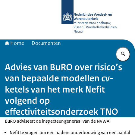
Naar de homepage van NVWA
Nederlandse Voedsel- en
Warenautoriteit
Ministerie van Landbouw,
Visserij, Voedselzekerheid en
Natuur
Home
Documenten
Vu
Advies van BuRO over risico’s
van bepaalde modellen cv-
ketels van het merk Nefit
volgend op
effectiviteitsonderzoek TNO
BuRO adviseert de inspecteur-generaal van de NVWA:
Nefit te vragen om een nadere onderbouwing van een aantal