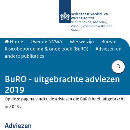
Naar de homepage van NVWA
Nederlandse Voedsel- en
Warenautoriteit
Ministerie van Landbouw,
Visserij, Voedselzekerheid en
Natuur
Home
Over de NVWA
Wie we zijn
Bureau
Risicobeoordeling & onderzoek (BuRO)
Adviezen en
andere publicaties
Vu
BuRO - uitgebrachte adviezen
2019
Op deze pagina vindt u de adviezen die BuRO heeft uitgebracht
in 2019.
Adviezen