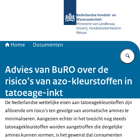
Naar de homepage van NVWA
Nederlandse Voedsel- en
Warenautoriteit
Ministerie van Landbouw,
Visserij, Voedselzekerheid en
Natuur
Home
Documenten
Vu
Advies van BuRO over de
risico’s van azo-kleurstoffen in
tatoeage-inkt
De Nederlandse wettelijke eisen aan tatoeagekleurstoffen zijn
afdoende om risico's ten gevolge van aromatische amines te
minimaliseren. Aangezien echter in het toezicht nog steeds
tatoeagekleurstoffen worden aangetroffen die dergelijke
amines kunnen vormen, is het gewenst dat consumenten