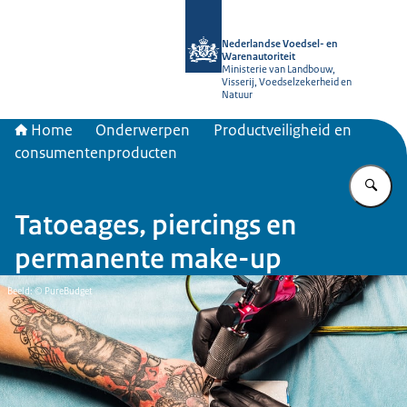
Naar de homepage van NVWA
Nederlandse Voedsel- en
Warenautoriteit
Ministerie van Landbouw,
Visserij, Voedselzekerheid en
Natuur
Home
Onderwerpen
Productveiligheid en
consumentenproducten
Vu
Tatoeages, piercings en
permanente make-up
Beeld: © PureBudget