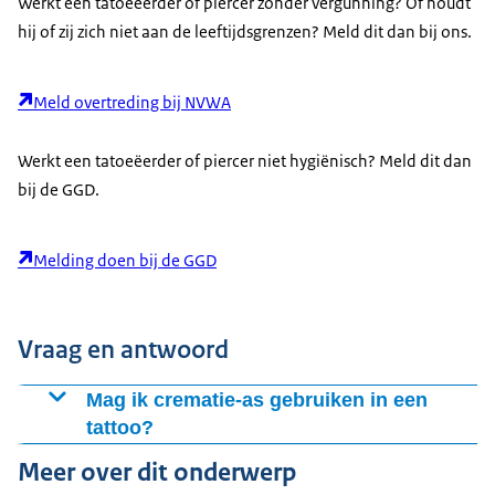
Werkt een tatoeëerder of piercer zonder vergunning? Of houdt
hij of zij zich niet aan de leeftijdsgrenzen? Meld dit dan bij ons.
Meld overtreding bij NVWA
Werkt een tatoeëerder of piercer niet hygiënisch? Meld dit dan
bij de GGD.
Melding doen bij de GGD
Vraag en antwoord
Mag ik crematie-as gebruiken in een
tattoo?
Dit raden wij sterk af. Het gebruik van crematie-as is
Meer over dit onderwerp
waarschijnlijk niet veilig. As van een overledene is niet