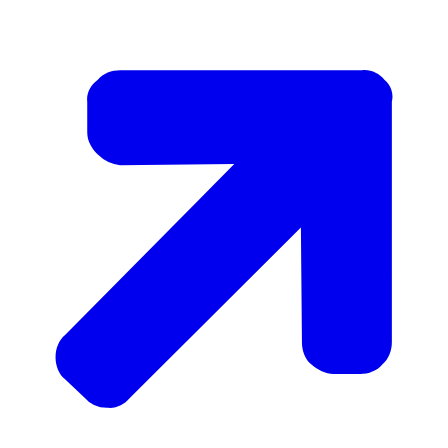
steriel en kan schadelijke verbrandingsproducten
bevatten, zoals zware metalen, PAKs, PCB's en dioxinen.
Ook is niet bekend wat de gevolgen op langere termijn
zijn van een tatoeage met crematie-as.
U mag alleen een tatoeage met crematie-as zetten als
deze voldoet aan de eisen voor veiligheid en
gezondheid uit de Warenwet. In de praktijk is dit
eigenlijk niet mogelijk. Veel tatoeëerders beginnen er
daarom ook niet aan. Als tatoeëerder blijft u
uiteindelijk toch verantwoordelijk voor de gezette
tatoeage.
Wij baseren ons advies op een
onderzoek van Bureau
Risicobeoordeling & onderzoeksprogrammering
(BuRO) naar crematie-as in tatoeages.