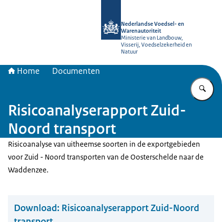
Naar de homepage van NVWA
Nederlandse Voedsel- en
Warenautoriteit
Ministerie van Landbouw,
Visserij, Voedselzekerheid en
Natuur
Home
Documenten
Vu
Risicoanalyserapport Zuid-
Noord transport
Risicoanalyse van uitheemse soorten in de exportgebieden
voor Zuid - Noord transporten van de Oosterschelde naar de
Waddenzee.
Download:
Risicoanalyserapport Zuid-Noord
transport