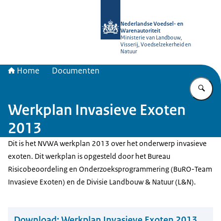
Naar de homepage van NVWA
Nederlandse Voedsel- en
Warenautoriteit
Ministerie van Landbouw,
Visserij, Voedselzekerheid en
Natuur
Home
Documenten
Vu
Werkplan Invasieve Exoten
2013
Dit is het NVWA werkplan 2013 over het onderwerp invasieve
exoten. Dit werkplan is opgesteld door het Bureau
Risicobeoordeling en Onderzoeksprogrammering (BuRO-Team
Invasieve Exoten) en de Divisie Landbouw & Natuur (L&N).
Download:
Werkplan Invasieve Exoten 2013