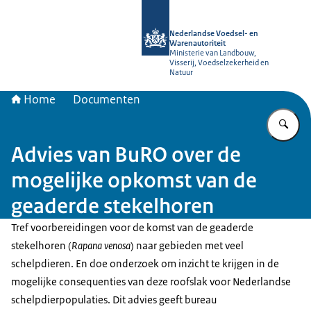
Naar de homepage van NVWA
Nederlandse Voedsel- en
Warenautoriteit
Ministerie van Landbouw,
Visserij, Voedselzekerheid en
Natuur
Home
Documenten
Vu
Advies van BuRO over de
mogelijke opkomst van de
geaderde stekelhoren
Tref voorbereidingen voor de komst van de geaderde
stekelhoren (
Rapana venosa
) naar gebieden met veel
schelpdieren. En doe onderzoek om inzicht te krijgen in de
mogelijke consequenties van deze roofslak voor Nederlandse
schelpdierpopulaties. Dit advies geeft bureau