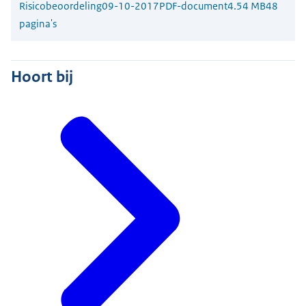
Risicobeoordeling
09-10-2017
PDF-document
4.54 MB
48
pagina's
Hoort bij