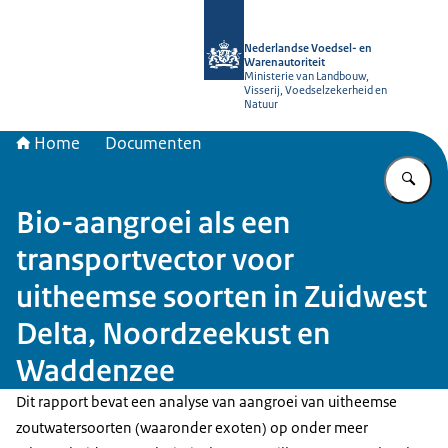
Naar de homepage van NVWA
Nederlandse Voedsel- en
Warenautoriteit
Ministerie van Landbouw,
Visserij, Voedselzekerheid en
Natuur
Home
Documenten
Vu
Bio-aangroei als een
transportvector voor
uitheemse soorten in Zuidwest
Delta, Noordzeekust en
Waddenzee
Dit rapport bevat een analyse van aangroei van uitheemse
zoutwatersoorten (waaronder exoten) op onder meer