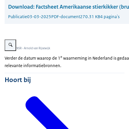
Download:
Factsheet Amerikaanse stierkikker (bru
Publicatie
03-03-2025
PDF-document
270.31 KB
4 pagina's
Vergroot afbeelding Amerikaanse stierkikker
Beeld: © NSR - Arnold van Rijsewijk
e
Verder de datum waarop de 1
waarneming in Nederland is gedaan 
relevante informatiebronnen.
Hoort bij