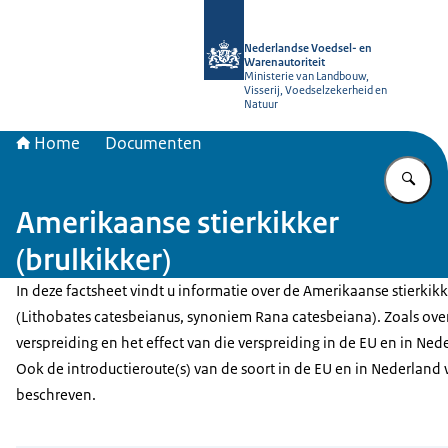
Naar de homepage van NVWA
Nederlandse Voedsel- en
Warenautoriteit
Ministerie van Landbouw,
Visserij, Voedselzekerheid en
Natuur
Home
Documenten
Vu
Amerikaanse stierkikker
(brulkikker)
In deze factsheet vindt u informatie over de Amerikaanse stierkikk
(Lithobates catesbeianus, synoniem Rana catesbeiana). Zoals ove
verspreiding en het effect van die verspreiding in de EU en in Ned
Ook de introductieroute(s) van de soort in de EU en in Nederland
beschreven.