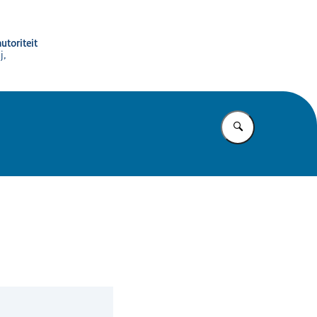
utoriteit
j,
Vul in wat u z