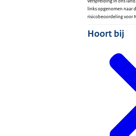
verspreiding in ons land
links opgenomen naar d
risicobeoordeling voor 
Hoort bij