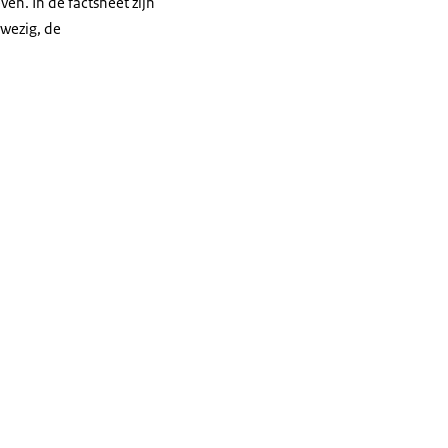
en. In de factsheet zijn
wezig, de