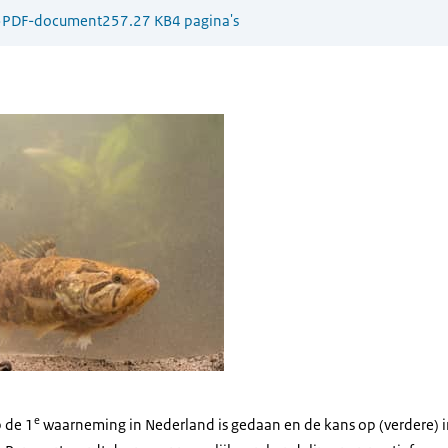
5
PDF-document
257.27 KB
4 pagina's
gondel
e
 de 1
waarneming in Nederland is gedaan en de kans op (verdere) in