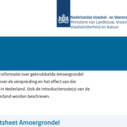
Naar de homepage van NVWA
Nederlandse Voedsel- en Warena
Ministerie van Landbouw, Visseri
Voedselzekerheid en Natuur
 u informatie over geknobbelde Amoergrondel
 over de verspreiding en het effect van die
 in Nederland. Ook de introductieroute(s) van de
derland worden beschreven.
ctsheet Amoergrondel