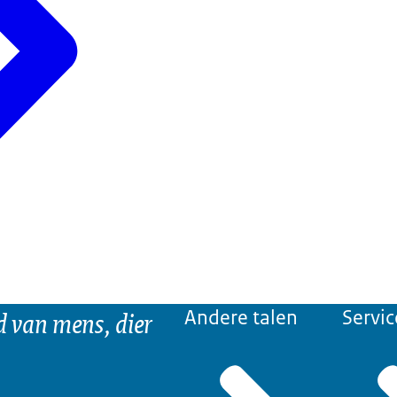
d van mens, dier
Andere talen
Servic