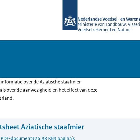
Naar de homepage van NVWA
Nederlandse Voedsel- en Warena
Ministerie van Landbouw, Visseri
Voedselzekerheid en Natuur
u informatie over de Aziatische staafmier
als over de aanwezigheid en het effect van deze
erland.
tsheet Aziatische staafmier
5
PDF-document
326.98 KB
4 pagina's