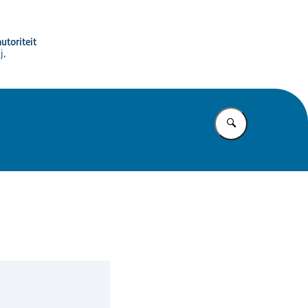
utoriteit
j,
Vul in wat u z