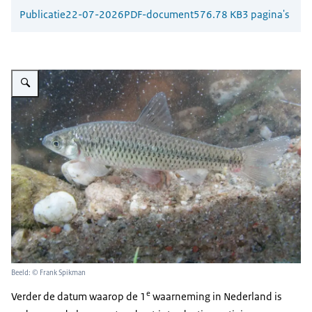
Publicatie
22-07-2026
PDF-document
576.78 KB
3 pagina's
Vergroot afbeelding Blauwband
Beeld: © Frank Spikman
e
Verder de datum waarop de 1
waarneming in Nederland is