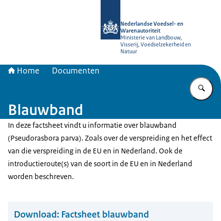
Naar de homepage van NVWA
Nederlandse Voedsel- en
Warenautoriteit
Ministerie van Landbouw,
Visserij, Voedselzekerheid en
Natuur
Home
Documenten
Vu
Blauwband
In deze factsheet vindt u informatie over blauwband
(Pseudorasbora parva). Zoals over de verspreiding en het effect
van die verspreiding in de EU en in Nederland. Ook de
introductieroute(s) van de soort in de EU en in Nederland
worden beschreven.
Download:
Factsheet blauwband