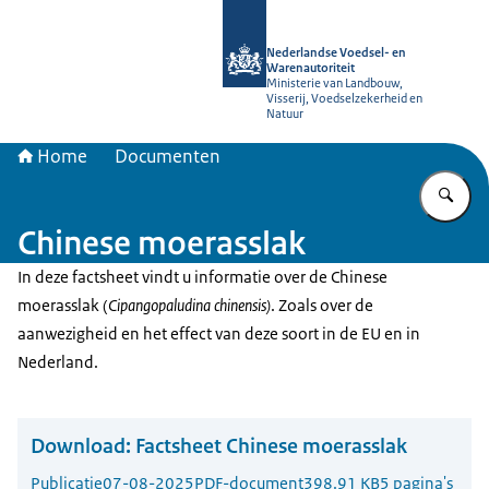
Naar de homepage van NVWA
Nederlandse Voedsel- en
Warenautoriteit
Ministerie van Landbouw,
Visserij, Voedselzekerheid en
Natuur
Home
Documenten
Vu
Chinese moerasslak
In deze factsheet vindt u informatie over de Chinese
moerasslak (
Cipangopaludina chinensis)
. Zoals over de
aanwezigheid en het effect van deze soort in de EU en in
Nederland.
Download:
Factsheet Chinese moerasslak
Publicatie
07-08-2025
PDF-document
398.91 KB
5 pagina's