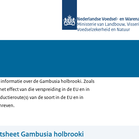
Naar de homepage van NVWA
Nederlandse Voedsel- en Warena
Ministerie van Landbouw, Visseri
Voedselzekerheid en Natuur
u informatie over de Gambusia holbrooki. Zoals
het effect van die verspreiding in de EU en in
uctieroute(s) van de soort in de EU en in
hreven.
tsheet Gambusia holbrooki