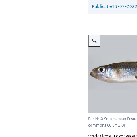
Publicatie
13-07-202
Vergroot afbeelding Gambus
Beeld: © Smithsonian Envi
commons CC BY 2.0)
Verder leest u over waar