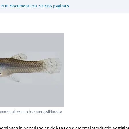
2
PDF-document
150.33 KB
3 pagina's
ia holbrooki
ronmental Research Center (Wikimedia
nemingen in Nederland en de kans op (verdere) introductie, vestiging