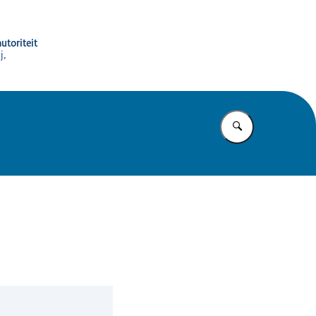
utoriteit
j,
Vul in wat u z