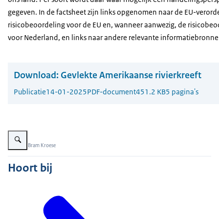
gegeven. In de factsheet zijn links opgenomen naar de EU-verord
risicobeoordeling voor de EU en, wanneer aanwezig, de risicobeo
voor Nederland, en links naar andere relevante informatiebronne
Download:
Gevlekte Amerikaanse rivierkreeft
Publicatie
14-01-2025
PDF-document
451.2 KB
5 pagina's
Vergroot afbeelding Gevlekte Amerikaanse rivierkreeft
Beeld: © Bram Kroese
Hoort bij