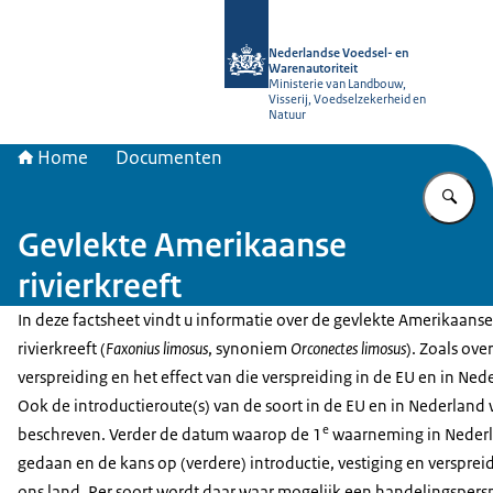
Naar de homepage van NVWA
Nederlandse Voedsel- en
Warenautoriteit
Ministerie van Landbouw,
Visserij, Voedselzekerheid en
Natuur
Home
Documenten
Vu
Gevlekte Amerikaanse
rivierkreeft
In deze factsheet vindt u informatie over de gevlekte Amerikaanse
rivierkreeft (
Faxonius limosus
, synoniem
Orconectes limosus
). Zoals ove
verspreiding en het effect van die verspreiding in de EU en in Ned
Ook de introductieroute(s) van de soort in de EU en in Nederland
e
beschreven. Verder de datum waarop de 1
waarneming in Nederl
gedaan en de kans op (verdere) introductie, vestiging en verspreid
ons land. Per soort wordt daar waar mogelijk een handelingspers