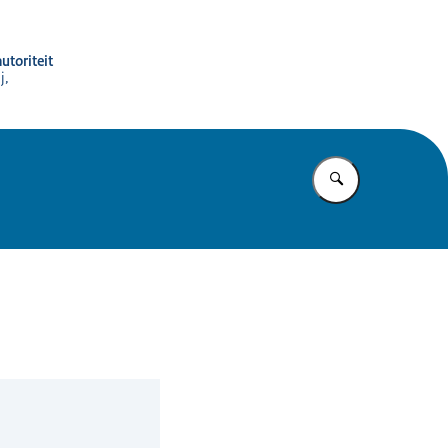
utoriteit
j,
Vul in wat u z