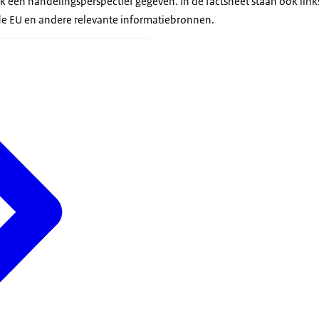
k een handelingsperspectief gegeven. In de factsheet staan ook link
de EU en andere relevante informatiebronnen.