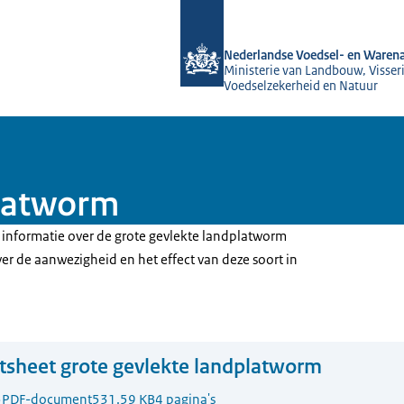
Naar de homepage van NVWA
Nederlandse Voedsel- en Warena
Ministerie van Landbouw, Visseri
Voedselzekerheid en Natuur
platworm
u informatie over de grote gevlekte landplatworm
ver de aanwezigheid en het effect van deze soort in
tsheet grote gevlekte landplatworm
5
PDF-document
531.59 KB
4 pagina's