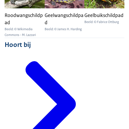
Roodwangschildp
Geelwangschildpa
Geelbuikschildpad
ad
d
Beeld: © Fabrice Ottburg
Beeld: © Wikimedia
Beeld: © James H. Harding
Commons - M. Lazzari
Hoort bij