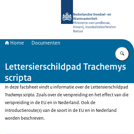
Naar de homepage van NVWA
Nederlandse Voedsel- en
Warenautoriteit
Ministerie van Landbouw,
Visserij, Voedselzekerheid en
Natuur
Home
Documenten
Vu
Lettersierschildpad Trachemys
scripta
In deze factsheet vindt u informatie over de Lettersierschildpad
Trachemys scripta
. Zoals over de verspreiding en het effect van die
verspreiding in de EU en in Nederland. Ook de
introductieroute(s) van de soort in de EU en in Nederland
worden beschreven.