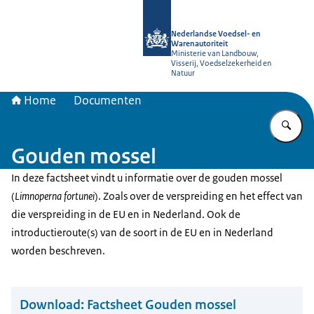
Naar de homepage van NVWA
Nederlandse Voedsel- en
Warenautoriteit
Ministerie van Landbouw,
Visserij, Voedselzekerheid en
Natuur
Home
Documenten
Vu
Gouden mossel
In deze factsheet vindt u informatie over de gouden mossel
(
Limnoperna fortunei
). Zoals over de verspreiding en het effect van
die verspreiding in de EU en in Nederland. Ook de
introductieroute(s) van de soort in de EU en in Nederland
worden beschreven.
Download:
Factsheet Gouden mossel