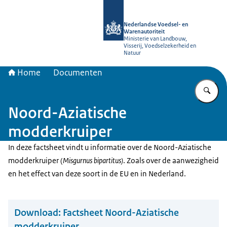
Naar de homepage van NVWA
Nederlandse Voedsel- en
Warenautoriteit
Ministerie van Landbouw,
Visserij, Voedselzekerheid en
Natuur
Home
Documenten
Vu
Noord-Aziatische
modderkruiper
In deze factsheet vindt u informatie over de Noord-Aziatische
modderkruiper (
Misgurnus bipartitus)
. Zoals over de aanwezigheid
en het effect van deze soort in de EU en in Nederland.
Download:
Factsheet Noord-Aziatische
modderkruiper