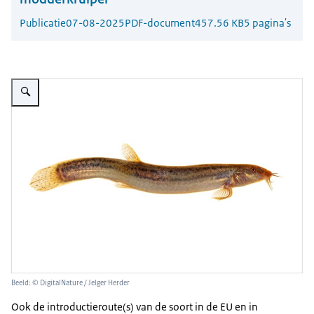
Publicatie
07-08-2025
PDF-document
457.56 KB
5 pagina's
Vergroot afbeelding Noord-Aziatische modderkruiper
Beeld: © DigitalNature / Jelger Herder
Ook de introductieroute(s) van de soort in de EU en in