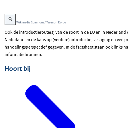
Vergroot afbeelding Reuzenhoornaar
Beeld: © Wikimedia Commons / Yasunori Koide
Ook de introductieroute(s) van de soort in de EU en in Nederlan
Nederland en de kans op (verdere) introductie, vestiging en versp
handelingsperspectief gegeven. In de factsheet staan ook links n
informatiebronnen.
Hoort bij