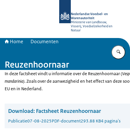
Naar de homepage van NVWA
Nederlandse Voedsel- en
Warenautoriteit
Ministerie van Landbouw,
Visserij, Voedselzekerheid en
Natuur
Home
Documenten
Vu
Reuzenhoornaar
In deze factsheet vindt u informatie over de Reuzenhoornaar (
Vesp
mandarinia)
. Zoals over de aanwezigheid en het effect van deze soor
EU en in Nederland.
Download:
Factsheet Reuzenhoornaar
Publicatie
07-08-2025
PDF-document
293.88 KB
4 pagina's