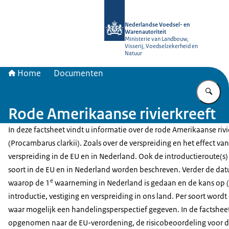
Naar de homepage van NVWA
Nederlandse Voedsel- en
Warenautoriteit
Ministerie van Landbouw,
Visserij, Voedselzekerheid en
Natuur
Home
Documenten
Vu
Rode Amerikaanse rivierkreeft
In deze factsheet vindt u informatie over de rode Amerikaanse rivi
(Procambarus clarkii). Zoals over de verspreiding en het effect van
verspreiding in de EU en in Nederland. Ook de introductieroute(s)
soort in de EU en in Nederland worden beschreven. Verder de da
e
waarop de 1
waarneming in Nederland is gedaan en de kans op (
introductie, vestiging en verspreiding in ons land. Per soort wordt
waar mogelijk een handelingsperspectief gegeven. In de factsheet 
opgenomen naar de EU-verordening, de risicobeoordeling voor d