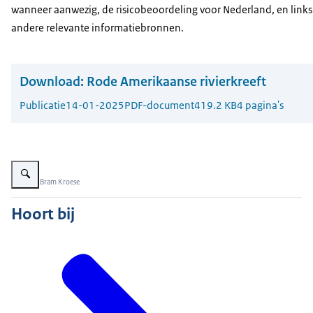
wanneer aanwezig, de risicobeoordeling voor Nederland, en links
andere relevante informatiebronnen.
Download:
Rode Amerikaanse rivierkreeft
Publicatie
14-01-2025
PDF-document
419.2 KB
4 pagina's
Vergroot afbeelding Rode Amerikaanse rivierkreeft
Beeld: © Bram Kroese
Hoort bij