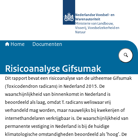
Naar de homepage van NVWA
Nederlandse Voedsel- en
Warenautoriteit
Ministerie van Landbouw,
Visserij, Voedselzekerheid en
Natuur
Home
Documenten
Vu
Risicoanalyse Gifsumak
Dit rapport bevat een risicoanalyse van de uitheemse Gifsumak
(Toxicodendron radicans) in Nederland 2015. De
waarschijnlijkheid van binnenkomst in Nederland is
beoordeeld als laag, omdat T. radicans weliswaar vrij
verhandeld mag worden, maar nauwelijks bij kwekerijen of
internethandelaren verkrijgbaar is. De waarschijnlijkheid van
permanente vestiging in Nederland is bij de huidige
klimatologische omstandigheden beoordeeld als ‘hoog’. De