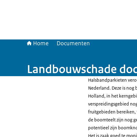
Home
Documenten
Landbouwschade doo
Halsbandparkieten veroor
Nederland. Deze is nog 
Holland, in het kerngeb
verspreidingsgebied nog
fruitgebieden bereiken,
de boomteelt zijn nog 
potentieel zijn boomkn
Het is zaak goed te moni