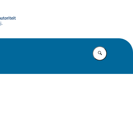
utoriteit
j,
Vul in wat u z