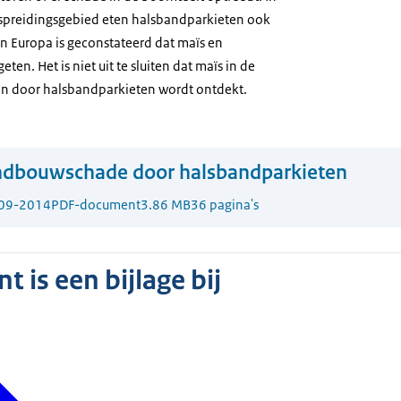
rspreidingsgebied eten halsbandparkieten ook
 In Europa is geconstateerd dat maïs en
n. Het is niet uit te sluiten dat maïs in de
on door halsbandparkieten wordt ontdekt.
ndbouwschade door halsbandparkieten
09-2014
PDF-document
3.86 MB
36 pagina's
 is een bijlage bij