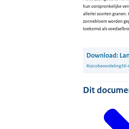
hun oorspronkelijke ve
allerlei soorten granen.
zonnebloem worden gegete
toekomst als voedselbr
Download:
La
Risicobeoordeling
30-
Dit document