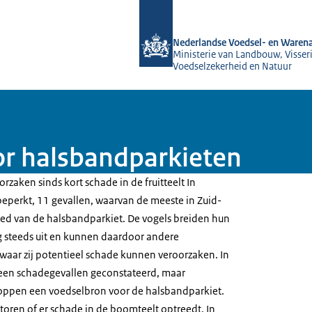
Naar de homepage van NVWA
Nederlandse Voedsel- en Warena
Ministerie van Landbouw, Visseri
Voedselzekerheid en Natuur
r halsbandparkieten
zaken sinds kort schade in de fruitteelt In
beperkt, 11 gevallen, waarvan de meeste in Zuid-
ied van de halsbandparkiet. De vogels breiden hun
 steeds uit en kunnen daardoor andere
 waar zij potentieel schade kunnen veroorzaken. In
geen schadegevallen geconstateerd, maar
oppen een voedselbron voor de halsbandparkiet.
toren of er schade in de boomteelt optreedt. In