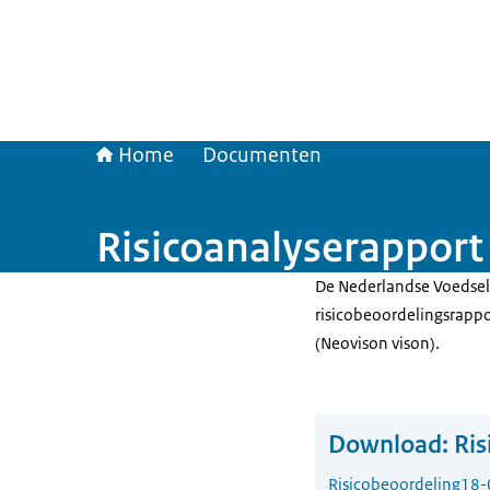
Home
Documenten
Risicoanalyserapport
De Nederlandse Voedsel
risicobeoordelingsrappo
(Neovison vison).
Download:
Ris
Risicobeoordeling
18-