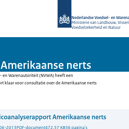
Naar de homepage van NVWA
Nederlandse Voedsel- en Warena
Ministerie van Landbouw, Visseri
Voedselzekerheid en Natuur
 Amerikaanse nerts
- en Warenautoriteit (NVWA) heeft een
rt klaar voor consultatie over de Amerikaanse nerts
icoanalyserapport Amerikaanse nerts
06-2013
PDF-document
472.57 KB
36 pagina's