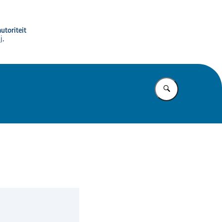
utoriteit
j,
Vul in wat u z