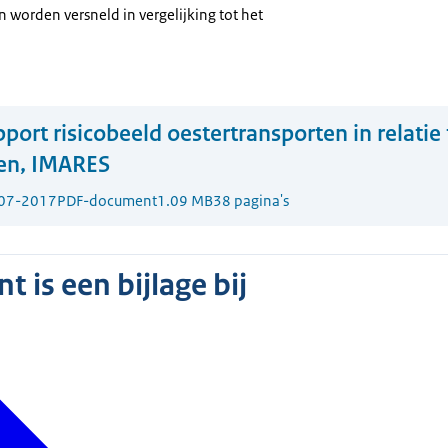
 worden versneld in vergelijking tot het
port risicobeeld oestertransporten in relatie
ten, IMARES
07-2017
PDF-document
1.09 MB
38 pagina's
 is een bijlage bij