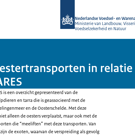
Naar de homepage van NVWA
Nederlandse Voedsel- en Warena
Ministerie van Landbouw, Visseri
Voedselzekerheid en Natuur
estertransporten in relatie
MARES
S is een overzicht gepresenteerd van de
pdieren en tarra die is geassocieerd met de
velingenmeer en de Oosterschelde. Met deze
iet alleen de oesters verplaatst, maar ook met de
oorten die “meeliften” met deze transporten. Van
 zijn de exoten, waarvan de verspreiding als gevolg