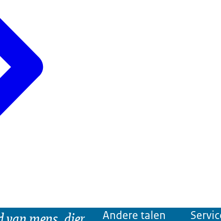
d van mens, dier
Andere talen
Servic