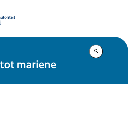
utoriteit
j,
Vul in wat u z
 tot mariene