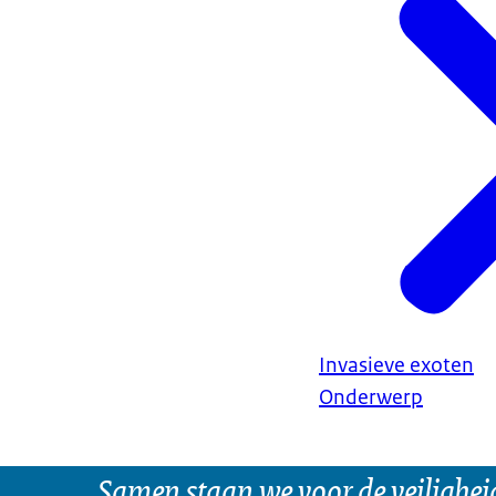
Invasieve exoten
Onderwerp
Samen staan we voor de veilighei