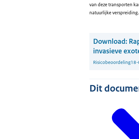
van deze transporten kan
natuurlijke verspreiding.
Download:
Rap
invasieve exo
Risicobeoordeling
18-
Dit document