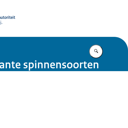
utoriteit
j,
Vul in wat u z
ante spinnensoorten