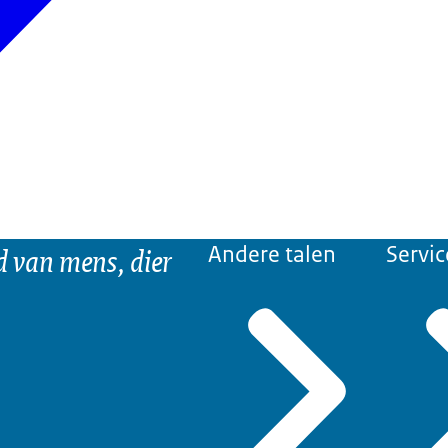
d van mens, dier
Andere talen
Servic