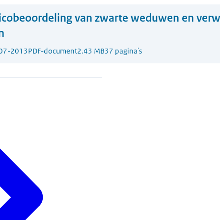
icobeoordeling van zwarte weduwen en ver
n
07-2013
PDF-document
2.43 MB
37 pagina's