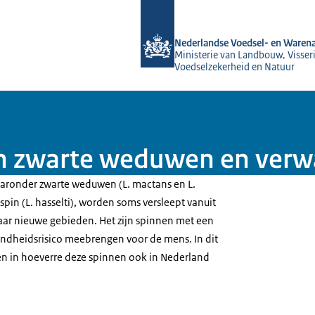
Naar de homepage van NVWA
Nederlandse Voedsel- en Warena
Ministerie van Landbouw, Visseri
Voedselzekerheid en Natuur
an zwarte weduwen en verw
aronder zwarte weduwen (L. mactans en L.
pin (L. hasselti), worden soms versleept vanuit
naar nieuwe gebieden. Het zijn spinnen met een
zondheidsrisico meebrengen voor de mens. In dit
n in hoeverre deze spinnen ook in Nederland