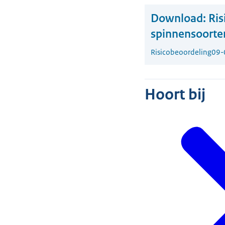
Download:
Ris
spinnensoorte
Risicobeoordeling
09-
Hoort bij