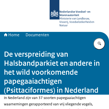
Naar de homepage van NVWA
Nederlandse Voedsel- en
Warenautoriteit
Ministerie van Landbouw,
Visserij, Voedselzekerheid en
Natuur
Home
Documenten
Vu
De verspreiding van
Halsbandparkiet en andere in
het wild voorkomende
papegaaiachtigen
(Psittaciformes) in Nederland
In Nederland zijn van 37 soorten papegaaiachtigen
waarnemingen gerapporteerd van vrij vliegende vogels,