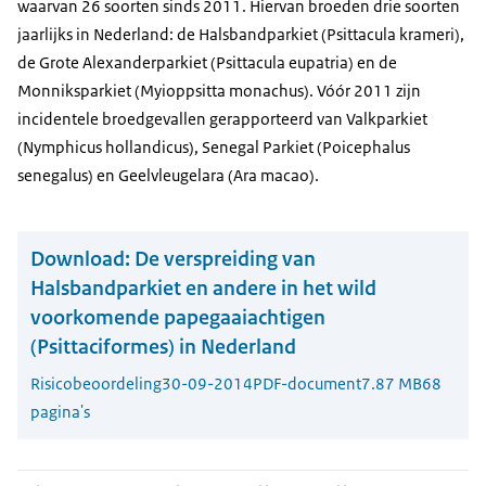
waarvan 26 soorten sinds 2011. Hiervan broeden drie soorten
jaarlijks in Nederland: de Halsbandparkiet (Psittacula krameri),
de Grote Alexanderparkiet (Psittacula eupatria) en de
Monniksparkiet (Myioppsitta monachus). Vóór 2011 zijn
incidentele broedgevallen gerapporteerd van Valkparkiet
(Nymphicus hollandicus), Senegal Parkiet (Poicephalus
senegalus) en Geelvleugelara (Ara macao).
Download:
De verspreiding van
Halsbandparkiet en andere in het wild
voorkomende papegaaiachtigen
(Psittaciformes) in Nederland
Risicobeoordeling
30-09-2014
PDF-document
7.87 MB
68
pagina's