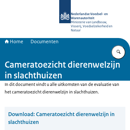
Naar de homepage van NVWA
Nederlandse Voedsel- en
Warenautoriteit
Ministerie van Landbouw,
Visserij, Voedselzekerheid en
Natuur
Home
Documenten
Vu
Cameratoezicht dierenwelzijn
in slachthuizen
In dit document vindt u alle uitkomsten van de evaluatie van
het cameratoezicht dierenwelzijn in slachthuizen.
Download:
Cameratoezicht dierenwelzijn in
slachthuizen