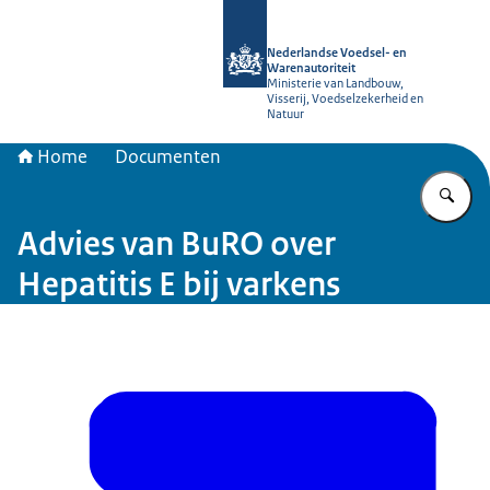
Naar de homepage van NVWA
Nederlandse Voedsel- en
Warenautoriteit
Ministerie van Landbouw,
Visserij, Voedselzekerheid en
Natuur
Home
Documenten
Vu
Advies van BuRO over
Hepatitis E bij varkens