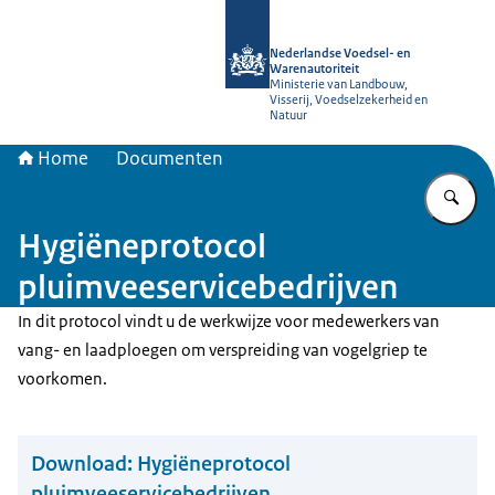
Naar de homepage van NVWA
Nederlandse Voedsel- en
Warenautoriteit
Ministerie van Landbouw,
Visserij, Voedselzekerheid en
Natuur
Home
Documenten
Vu
Hygiëneprotocol
pluimveeservicebedrijven
In dit protocol vindt u de werkwijze voor medewerkers van
vang- en laadploegen om verspreiding van vogelgriep te
voorkomen.
Download:
Hygiëneprotocol
pluimveeservicebedrijven