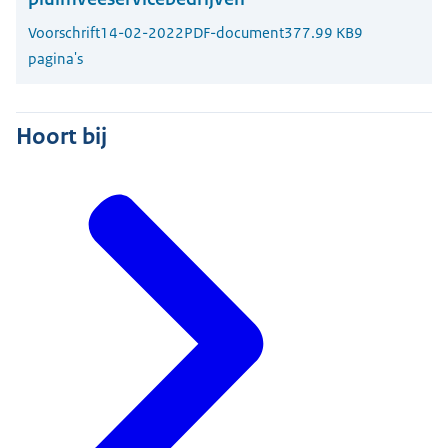
Voorschrift
14-02-2022
PDF-document
377.99 KB
9
pagina's
Hoort bij