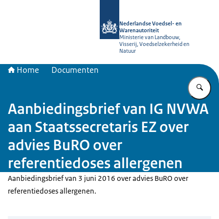
Naar de homepage van NVWA
Nederlandse Voedsel- en
Warenautoriteit
Ministerie van Landbouw,
Visserij, Voedselzekerheid en
Natuur
Home
Documenten
Vu
Aanbiedingsbrief van IG NVWA
aan Staatssecretaris EZ over
advies BuRO over
referentiedoses allergenen
Aanbiedingsbrief van 3 juni 2016 over advies BuRO over
referentiedoses allergenen.