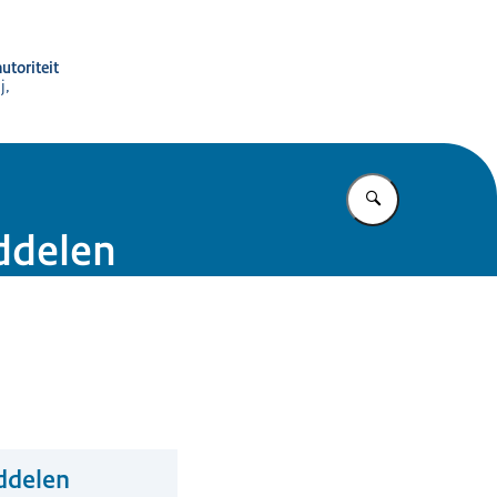
utoriteit
j,
Vul in wat u z
ddelen
ddelen