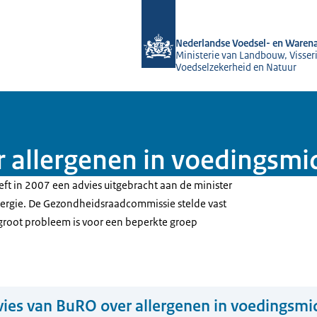
Naar de homepage van NVWA
Nederlandse Voedsel- en Warena
Ministerie van Landbouw, Visseri
Voedselzekerheid en Natuur
 allergenen in voedingsmi
t in 2007 een advies uitgebracht aan de minister
ergie. De Gezondheidsraadcommissie stelde vast
 groot probleem is voor een beperkte groep
ies van BuRO over allergenen in voedingsmi