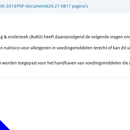
06-2016
PDF-document
820.21 KB
17 pagina's
ng & onderzoek (BuRO) heeft daaropvolgend de volgende vragen on
en nulrisico voor allergenen in voedingsmiddelen terecht of kan dit
m worden toegepast voor het handhaven van voedingsmiddelen die (