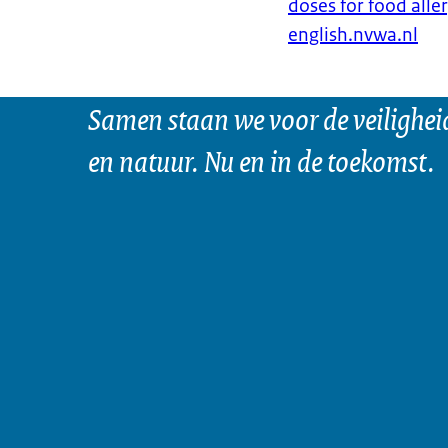
doses for food alle
english.nvwa.nl
Samen staan we voor de veilighei
en natuur. Nu en in de toekomst.