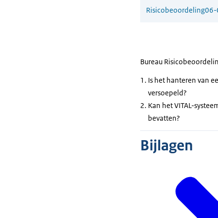
Risicobeoordeling
06-
Bureau Risicobeoordeli
Is het hanteren van e
versoepeld?
Kan het VITAL-systee
bevatten?
Bijlagen