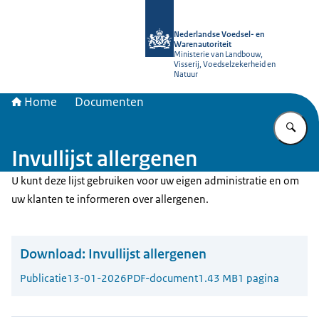
Naar de homepage van NVWA
Nederlandse Voedsel- en
Warenautoriteit
Ministerie van Landbouw,
Visserij, Voedselzekerheid en
Natuur
Home
Documenten
Vu
Invullijst allergenen
U kunt deze lijst gebruiken voor uw eigen administratie en om
uw klanten te informeren over allergenen.
Download:
Invullijst allergenen
Publicatie
13-01-2026
PDF-document
1.43 MB
1 pagina