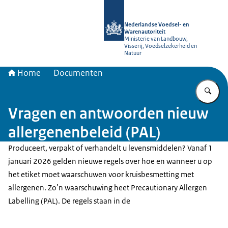
Naar de homepage van NVWA
Nederlandse Voedsel- en
Warenautoriteit
Ministerie van Landbouw,
Visserij, Voedselzekerheid en
Natuur
Home
Documenten
Vu
Vragen en antwoorden nieuw
allergenenbeleid (PAL)
Produceert, verpakt of verhandelt u levensmiddelen? Vanaf 1
januari 2026 gelden nieuwe regels over hoe en wanneer u op
het etiket moet waarschuwen voor kruisbesmetting met
allergenen. Zo’n waarschuwing heet Precautionary Allergen
Labelling (PAL). De regels staan in de