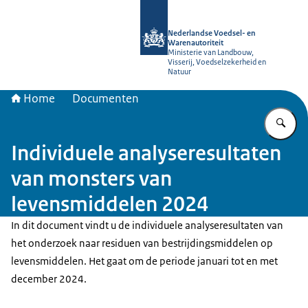
Naar de homepage van NVWA
Nederlandse Voedsel- en
Warenautoriteit
Ministerie van Landbouw,
Visserij, Voedselzekerheid en
Natuur
Home
Documenten
Vu
Individuele analyseresultaten
van monsters van
levensmiddelen 2024
In dit document vindt u de individuele analyseresultaten van
het onderzoek naar residuen van bestrijdingsmiddelen op
levensmiddelen. Het gaat om de periode januari tot en met
december 2024.