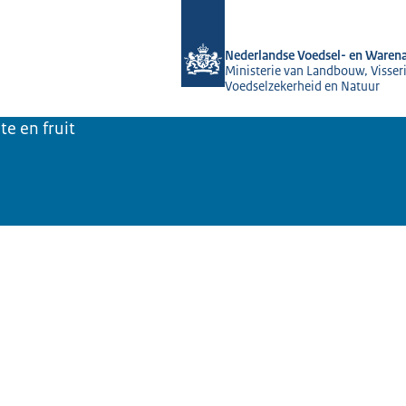
Naar de homepage van NVWA
Nederlandse Voedsel- en Warena
Ministerie van Landbouw, Visseri
Voedselzekerheid en Natuur
te en fruit