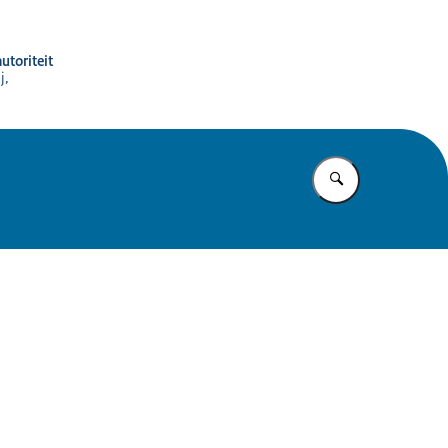
utoriteit
j,
Vul in wat u z