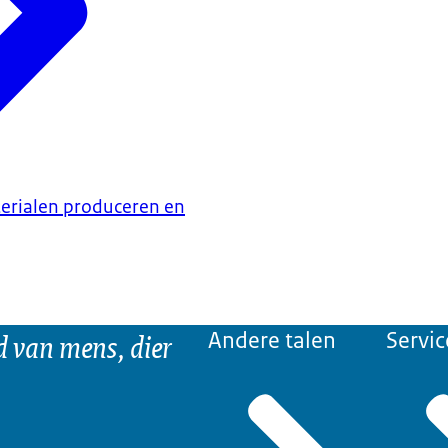
erialen produceren en
d van mens, dier
Andere talen
Servic