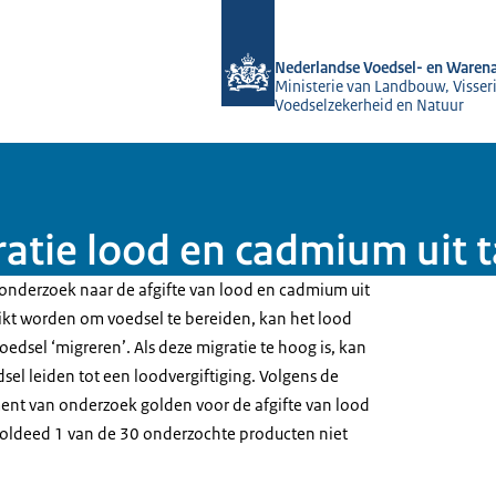
Naar de homepage van NVWA
Nederlandse Voedsel- en Warena
Ministerie van Landbouw, Visseri
Voedselzekerheid en Natuur
tie lood en cadmium uit t
nderzoek naar de afgifte van lood en cadmium uit
ruikt worden om voedsel te bereiden, kan het lood
voedsel ‘migreren’. Als deze migratie te hoog is, kan
dsel leiden tot een loodvergiftiging. Volgens de
nt van onderzoek golden voor de afgifte van lood
voldeed 1 van de 30 onderzochte producten niet