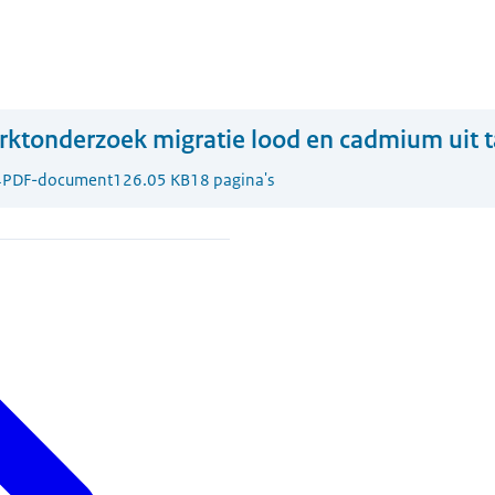
ktonderzoek migratie lood en cadmium uit t
4
PDF-document
126.05 KB
18 pagina's