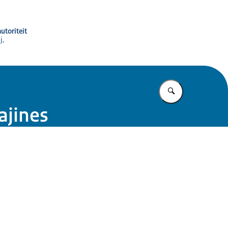
utoriteit
j,
Vul in wat u z
ajines