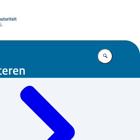
utoriteit
j,
Vul in wat u z
teren