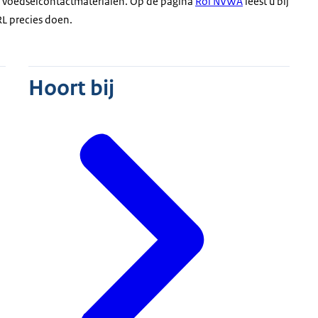
r voedselcontactmaterialen. Op de pagina
Rol NVWA
leest u bij
L precies doen.
Hoort bij