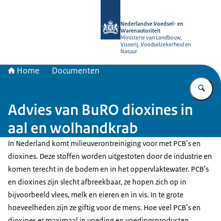
Naar de homepage van NVWA
Nederlandse Voedsel- en
Warenautoriteit
Ministerie van Landbouw,
Visserij, Voedselzekerheid en
Natuur
Home
Documenten
Vu
Advies van BuRO dioxines in
aal en wolhandkrab
In Nederland komt milieuverontreiniging voor met PCB’s en
dioxines. Deze stoffen worden uitgestoten door de industrie en
komen terecht in de bodem en in het oppervlaktewater. PCB’s
en dioxines zijn slecht afbreekbaar, ze hopen zich op in
bijvoorbeeld vlees, melk en eieren en in vis. In te grote
hoeveelheden zijn ze giftig voor de mens. Hoe veel PCB’s en
dioxines er maximaal in voeding en voedingsproducten