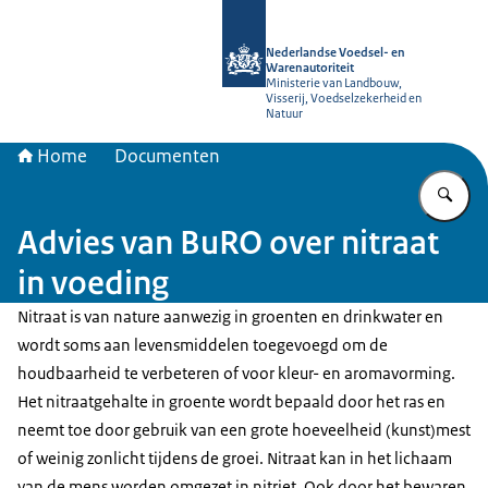
Naar de homepage van NVWA
Nederlandse Voedsel- en
Warenautoriteit
Ministerie van Landbouw,
Visserij, Voedselzekerheid en
Natuur
Home
Documenten
Vu
Advies van BuRO over nitraat
in voeding
Nitraat is van nature aanwezig in groenten en drinkwater en
wordt soms aan levensmiddelen toegevoegd om de
houdbaarheid te verbeteren of voor kleur- en aromavorming.
Het nitraatgehalte in groente wordt bepaald door het ras en
neemt toe door gebruik van een grote hoeveelheid (kunst)mest
of weinig zonlicht tijdens de groei. Nitraat kan in het lichaam
van de mens worden omgezet in nitriet. Ook door het bewaren,