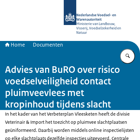
Naar de homepage van NVWA
Nederlandse Voedsel- en
Warenautoriteit
Ministerie van Landbouw,
Visserij, Voedselzekerheid en
Natuur
Home
Documenten
Vu
Advies van BuRO over risico
voedselveiligheid contact
pluimveevlees met
kropinhoud tijdens slacht
In het kader van het Verbeterplan Vleesketen heeft de divisie
Veterinair & Import het toezicht op pluimvee slachtplaatsen
geüniformeerd. Daarbij worden middels online inspectielijsten
op elke slachtplaats dezelfde inspecties uitgevoerd. Centrale