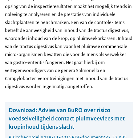
opslag van de inspectieresultaten maakt het mogelijk trends in
naleving te analyseren en de prestaties van individuele
slachtplaatsen te benchmarken. Eén van de controle-items
betreft de aanwezigheid van inhoud van de tractus digestivus,
waaronder inhoud van de krop, op pluimveekarkassen. Inhoud
van de tractus digestivus kan voor het pluimvee commensale
micro-organismen bevatten die voor de mens als verwekker
van gastro-enteritis fungeren. Het gaat hierbij om
vertegenwoordigers van de genera Salmonella en
Campylobacter. Verontreinigingen met inhoud van de tractus
digestivus worden regelmatig aangetroffen.
Download:
Advies van BuRO over risico
voedselveiligheid contact pluimveevlees met
kropinhoud tijdens slacht
Risicobeoordeling
18-11-2015
PDF-document
282.32 KB
5